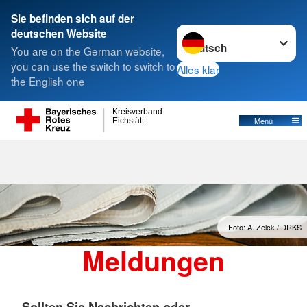
Sie befinden sich auf der
Sprache wechseln zu
deutschen Website
Suche
You are on the German website,
you can use the switch to switch to
Alles klar
the English one
Meldungen
Kreisverband
Menü
Eichstätt
Foto: A. Zelck / DRKS
Meldungen
Sollten Sie Nachrichten oder