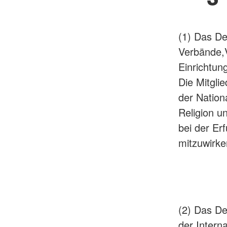
(1) Das De
Verbände,V
Einrichtun
Die Mitgli
der Nation
Religion un
bei der Er
mitzuwirke
(2) Das De
der Inter