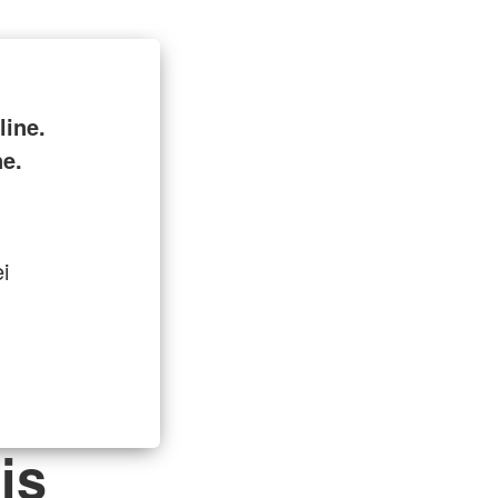
line.
ne.
ei
is