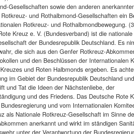
nd-Gesellschaften sowie den anderen anerkannte
 Rotkreuz- und Rothalbmond-Gesellschaften ein Be
ationalen Rotkreuz- und Rothalbmondbewegung. (
ote Kreuz e. V. (Bundesverband) ist die nationale
sellschaft der Bundesrepublik Deutschland. Es ni
wahr, die sich aus den Genfer Rotkreuz-Abkomme
okollen und den Beschlüssen der Internationalen 
 Kreuzes und Roten Halbmonds ergeben. Es achtet
ng im Gebiet der Bundesrepublik Deutschland und v
ift und Tat die Ideen der Nächstenliebe, der
tändigung und des Friedens. Das Deutsche Rote K
r Bundesregierung und vom Internationalen Komit
z als Nationale Rotkreuz-Gesellschaft im Sinne d
bkommen anerkannt und wirkt im ständigen Sanitä
wehr unter der Verantwortung der Bundesregierun