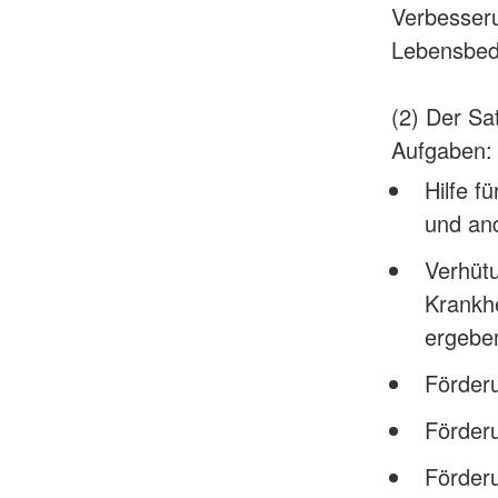
Verbesseru
Lebensbed
(2) Der Sa
Aufgaben:
Hilfe f
und and
Verhütu
Krankhe
ergebe
Förderu
Förderu
Förderu