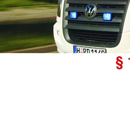
Hilfsmittelverleih
Wellheim "Schutterwichtel"
Entlastende Hilfen f
§ 