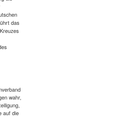
r
utschen
führt das
 Kreuzes
des
enverband
igen wahr,
eiligung,
 auf die