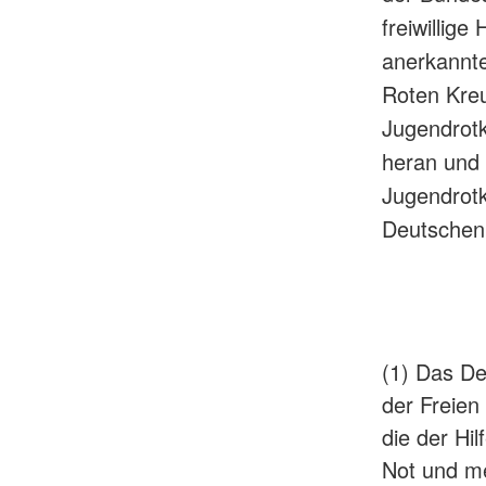
freiwillige
anerkannt
Roten Kreu
Jugendrot
heran und 
Jugendrotk
Deutschen
(1) Das De
der Freien
die der Hi
Not und me