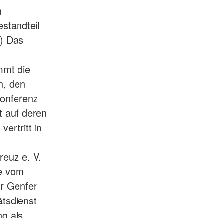
n
standteil
3) Das
mmt die
n, den
Konferenz
 auf deren
ertritt in
reuz e. V.
ee vom
er Genfer
tsdienst
g als