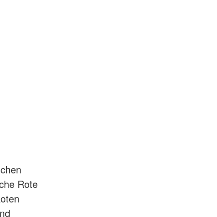
schen
sche Rote
Roten
und