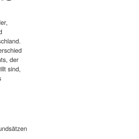
er,
d
schland.
erschied
ts, der
lt sind,
s
rundsätzen