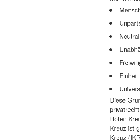
Menschl
Unparte
Neutral
Unabhä
Freiwill
Einheit
Universa
Diese Grun
privatrech
Roten Kreu
Kreuz ist 
Kreuz (IKR