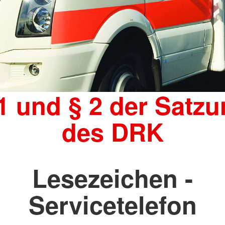
Bevölkerungsschutz und Rettung
ür Pflegende
Flugdienst
1 und § 2 der Satz
des DRK
Lesezeichen -
Servicetelefon