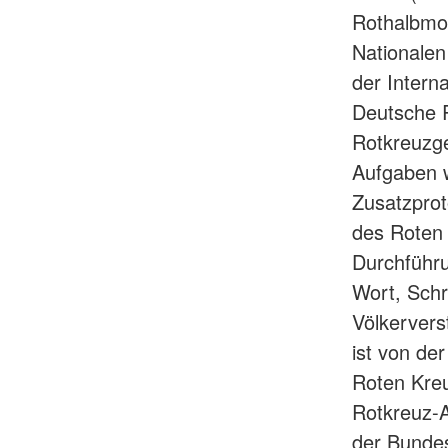
Rothalbmo
Nationalen
der Intern
Deutsche R
Rotkreuzge
Aufgaben 
Zusatzprot
des Roten
Durchführu
Wort, Schr
Völkervers
ist von de
Roten Kreu
Rotkreuz-A
der Bundes