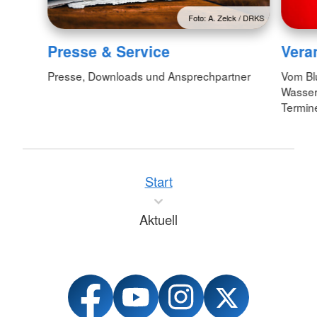
Foto: A. Zelck / DRKS
Presse & Service
Vera
Presse, Downloads und Ansprechpartner
Vom Bl
Wasserw
Termin
Start
Aktuell