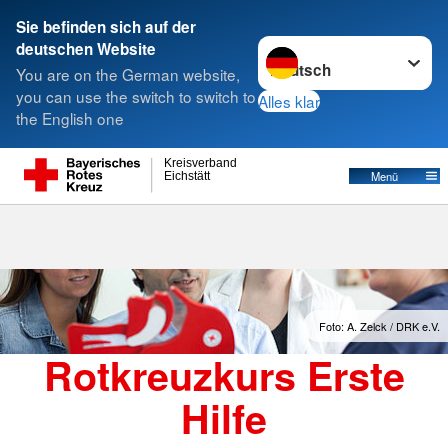
Sie befinden sich auf der
Sprache wechseln zu
deutschen Website
Suche
You are on the German website,
you can use the switch to switch to
Alles klar
the English one
Rotkreuzkurs Erste Hilfe
Kreisverband
Menü
Eichstätt
Foto: A. Zelck / DRK e.V.
Rotkreuzkurs Erste
Hilfe