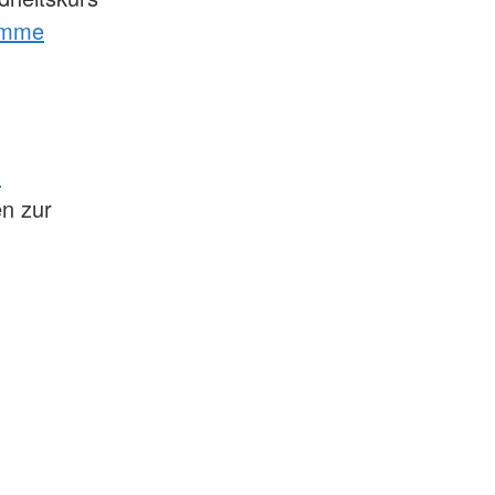
amme
-
en zur