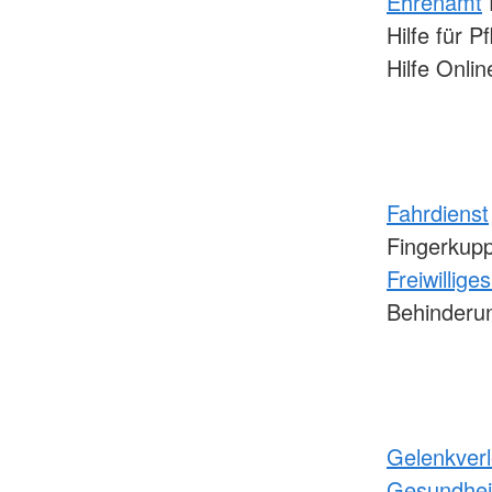
Ehrenamt
Hilfe für 
Hilfe Onli
Fahrdienst
Fingerkup
Freiwillige
Behinderu
Gelenkver
Gesundhei