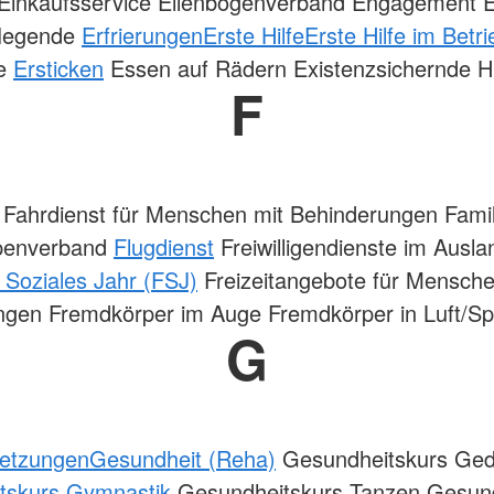
Einkaufsservice Ellenbogenverband Engagement E
Pflegende
Erfrierungen
Erste Hilfe
Erste Hilfe im Betri
ne
Ersticken
Essen auf Rädern Existenzsichernde Hi
F
Fahrdienst für Menschen mit Behinderungen Famil
penverband
Flugdienst
Freiwilligendienste im Ausla
s Soziales Jahr (FSJ)
Freizeitangebote für Mensche
ngen Fremdkörper im Auge Fremdkörper in Luft/Sp
G
letzungen
Gesundheit (Reha)
Gesundheitskurs Ged
tskurs Gymnastik
Gesundheitskurs Tanzen Gesund