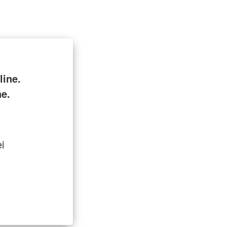
line.
ne.
ei