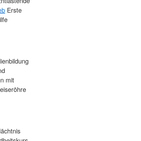
ntlastende
eb
Erste
lfe
ienbildung
nd
n mit
eiseröhre
ächtnis
heitskurs