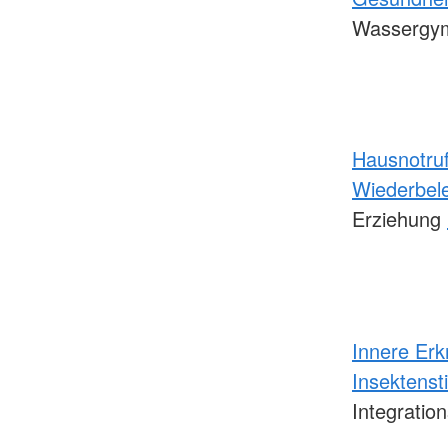
Wassergym
Hausnotru
Wiederbel
Erziehung
Innere Er
Insektens
Integratio