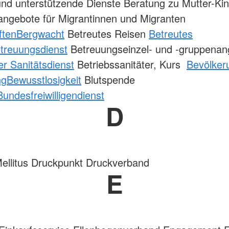
nd unterstützende Dienste Beratung zu Mutter-Ki
ngebote für Migrantinnen und Migranten
ften
Bergwacht
Betreutes Reisen
Betreutes
treuungsdienst
Betreuungseinzel- und -gruppenan
er Sanitätsdienst
Betriebssanitäter, Kurs
Bevölker
ng
Bewusstlosigkeit
Blutspende
Bundesfreiwilligendienst
D
ellitus Druckpunkt Druckverband
E