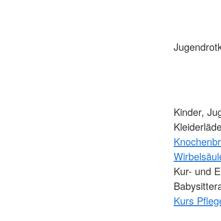
Jugendrotk
Kinder, Ju
Kleiderläd
Knochenbr
Wirbelsäu
Kur- und 
Babysitter
Kurs Pfleg