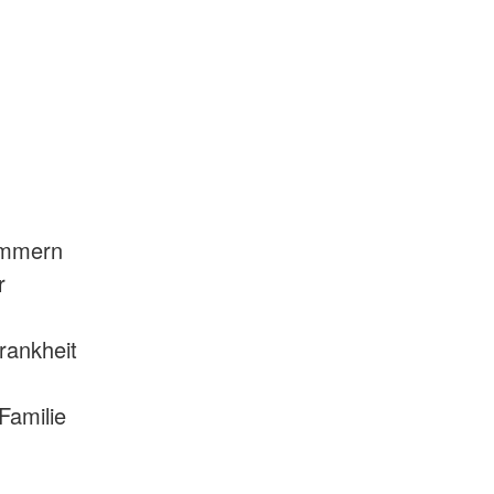
kammern
r
rankheit
Familie