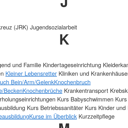
J
reuz (JRK) Jugendsozialarbeit
K
gend und Familie Kindertageseinrichtung Kleider
en
Kleiner Lebensretter
Kliniken und Krankenhäuse
uch Bein/Arm/Gelenk
Knochenbruch
le/Becken
Knochenbrüche
Krankentransport Krebsk
Erholungseinrichtungen Kurs Babyschwimmen Kurs
ausbildung Kurs Betriebssanitäter Kurs Kinder und 
eausbildung
Kurse im Überblick
Kurzzeitpflege
M