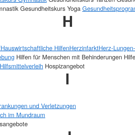
nastik Gesundheitskurs Yoga
Gesundheitsprogr
H
f
Hauswirtschaftliche Hilfen
Herzinfarkt
Herz-Lungen
ebung
Hilfen für Menschen mit Behinderungen Hilf
Hilfsmittelverleih
Hospizangebot
I
krankungen und Verletzungen
tich im Mundraum
nsangebote