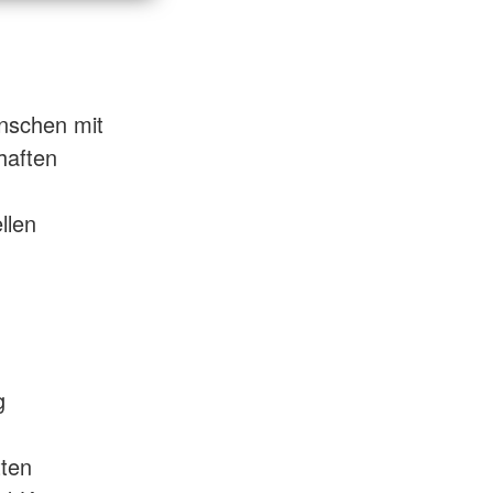
nschen mit
haften
llen
g
ten