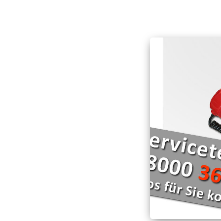
Hilfsmittelverleih
Wellheim "Schutterwichtel"
Entlastende Hilfen f