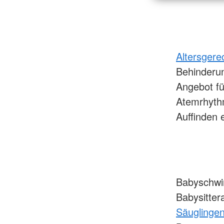
Altersger
Behinder
Angebot fü
Atemrhyth
Auffinden 
Babyschwi
Babysitte
Säuglingen