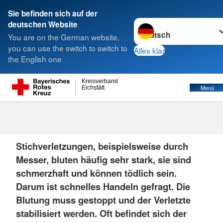
Sie befinden sich auf der
Sprache wechseln zu
deutschen Website
Suche
You are on the German website,
you can use the switch to switch to
Alles klar
the English one
Kreisverband
Menü
Eichstätt
Stichverletzungen
Stichverletzungen, beispielsweise durch
Messer, bluten häufig sehr stark, sie sind
schmerzhaft und können tödlich sein.
Darum ist schnelles Handeln gefragt. Die
Blutung muss gestoppt und der Verletzte
stabilisiert werden. Oft befindet sich der