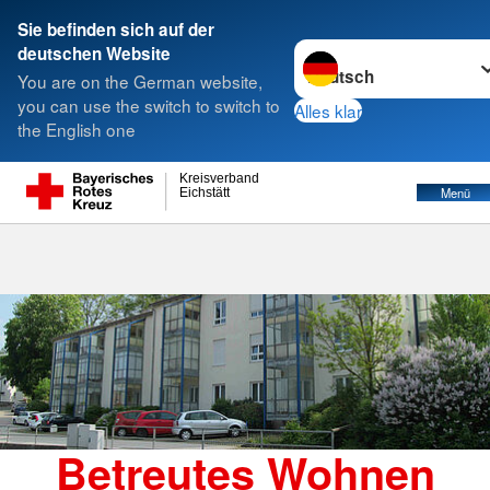
Sie befinden sich auf der
Sprache wechseln zu
deutschen Website
Suche
You are on the German website,
you can use the switch to switch to
Alles klar
the English one
Betreutes Wohnen
Kreisverband
Menü
Eichstätt
Betreutes Wohnen