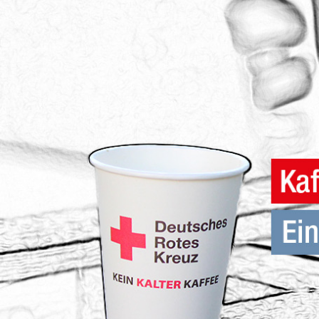
Hilfsmittelverleih
Wellheim "Schutterwichtel"
Entlastende Hilfen f