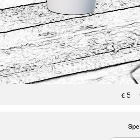
5
€
Spe