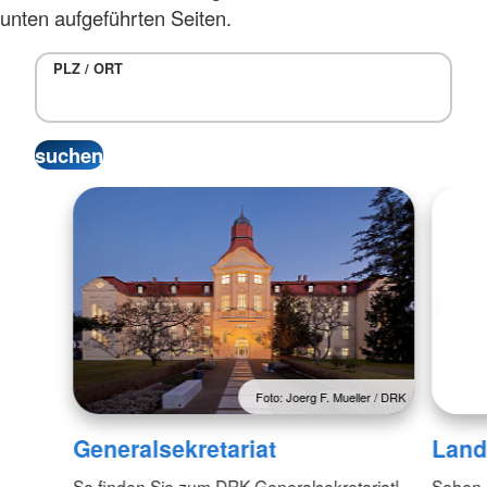
unten aufgeführten Seiten.
PLZ / ORT
Foto: Joerg F. Mueller / DRK
Generalsekretariat
Land
So finden Sie zum DRK-Generalsekretariat!
Sehen S