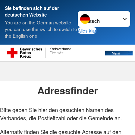
Sie befinden sich auf der
Sprache wechseln zu
deutschen Website
Suche
You are on the German website,
you can use the switch to switch to
Alles klar
the English one
Kreisverband
Menü
Eichstätt
Foto: A. Zelck / DRKS
Adressen
Adressfinder
Bitte geben Sie hier den gesuchten Namen des
Verbandes, die Postleitzahl oder die Gemeinde an.
Alternativ finden Sie die gesuchte Adresse auf den