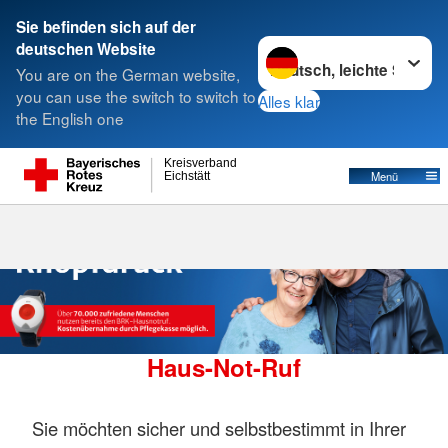
Sie befinden sich auf der
Sprache wechseln zu
deutschen Website
Suche
You are on the German website,
you can use the switch to switch to
Alles klar
the English one
Haus-Not-Ruf
Kreisverband
Menü
Eichstätt
Haus-Not-Ruf
Sie möchten sicher und selbstbestimmt in Ihrer