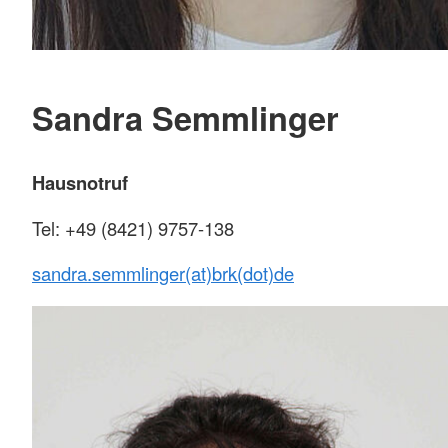
Sandra Semmlinger
Hausnotruf
Tel: +49 (8421) 9757-138
sandra.semmlinger(at)brk(dot)de