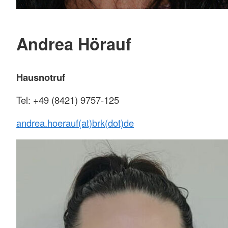
Andrea Hörauf
Hausnotruf
Tel: +49 (8421) 9757-125
andrea.hoerauf(at)brk(dot)de