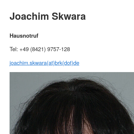
Joachim Skwara
Hausnotruf
Tel: +49 (8421) 9757-128
joachim.skwara(at)brk(dot)de