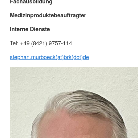
Fachausbildung
Medizinproduktebeauftragter
Interne Dienste
Tel: +49 (8421) 9757-114
stephan.murboeck(at)brk(dot)de