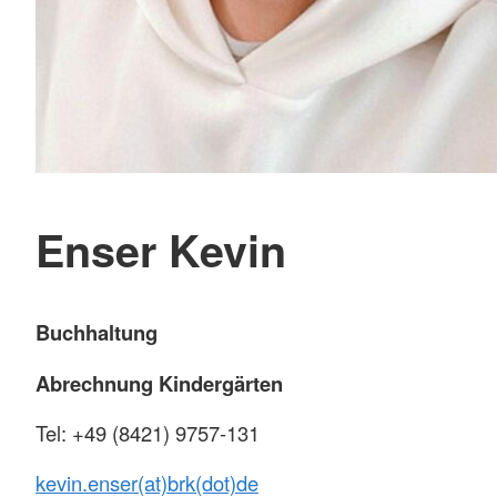
Enser Kevin
Buchhaltung
Abrechnung Kindergärten
Tel: +49 (8421) 9757-131
kevin.enser(at)brk(dot)de