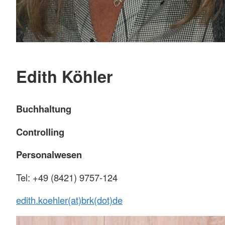
Edith Köhler
Buchhaltung
Controlling
Personalwesen
Tel: +49 (8421) 9757-124
edith.koehler(at)brk(dot)de