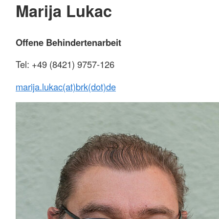
Marija Lukac
Offene Behindertenarbeit
Tel: +49 (8421) 9757-126
marija.lukac(at)brk(dot)de