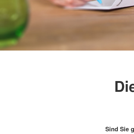
Wellheim "Schutterwichtel"
Entlastende Hilfen f
Di
Sind Sie g