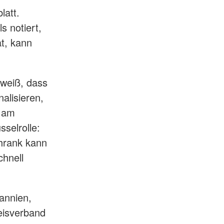
latt.
s notiert,
t, kann
 weiß, dass
alisieren,
e am
selrolle:
chrank kann
hnell
annien,
eisverband