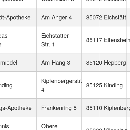
adt-Apotheke
Am Anger 4
85072
Eichstätt
eas-
Eichstätter
85117
Eitenshei
e
Str. 1
miedel
Am Hang 3
85120
Hepberg
Kipfenbergerstr.
nding
85125
Kinding
4
rgs-Apotheke
Frankenring 5
85110
Kipfenber
nnis
Obere