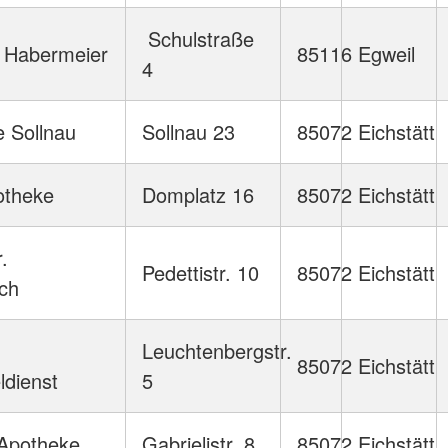
Schulstraße
 Habermeier
85116
Egweil
4
 Sollnau
Sollnau 23
85072
Eichstätt
theke
Domplatz 16
85072
Eichstätt
.
Pedettistr. 10
85072
Eichstätt
ch
Leuchtenbergstr.
85072
Eichstätt
ldienst
5
-Apotheke
Gabrielistr. 8
85072
Eichstätt