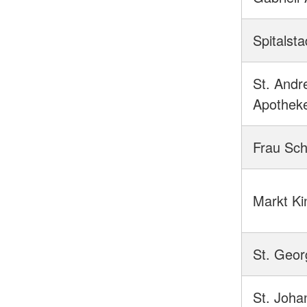
Spitalst
St. Andr
Apothek
Frau Sch
Markt Ki
St. Geo
St. Joha