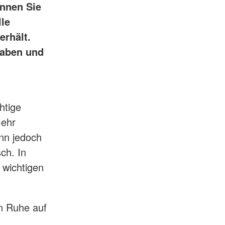
önnen Sie
lle
erhält.
 haben und
htige
mehr
nn jedoch
sch. In
e wichtigen
in Ruhe auf