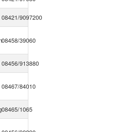
08421/9097200
m
08458/39060
08456/913880
08467/84010
g
08465/1065