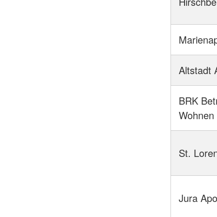
Hirschbe
Mariena
Altstadt
BRK Bet
Wohnen
St. Lore
Jura Ap