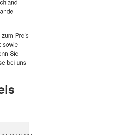
schland
lande
 zum Preis
t sowie
enn Sie
se bei uns
eis