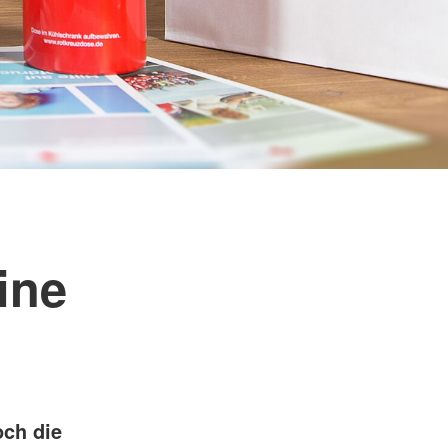
ine
och die