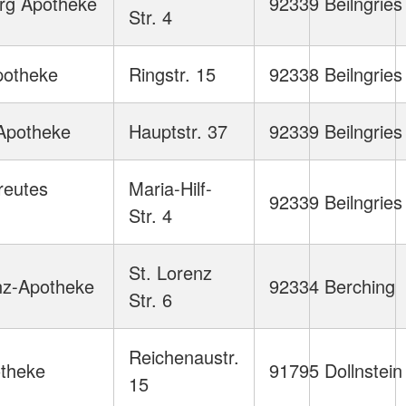
rg Apotheke
92339
Beilngries
Str. 4
potheke
Ringstr. 15
92338
Beilngries
 Apotheke
Hauptstr. 37
92339
Beilngries
reutes
Maria-Hilf-
92339
Beilngries
Str. 4
St. Lorenz
nz-Apotheke
92334
Berching
Str. 6
Reichenaustr.
otheke
91795
Dollnstein
15