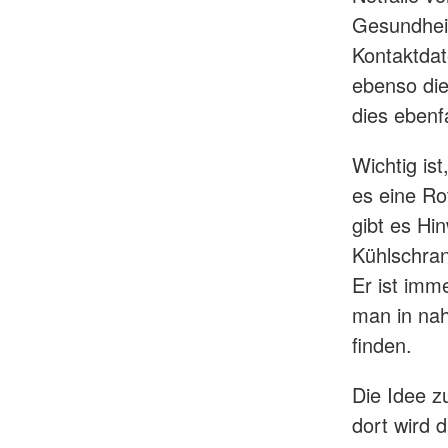
Gesundhei
Kontaktdat
ebenso die
dies ebenfa
Wichtig is
es eine Ro
gibt es Hi
Kühlschran
Er ist imm
man in nah
finden.
Die Idee z
dort wird 