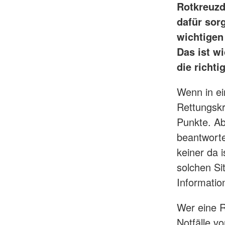
Rotkreuzd
dafür sorg
wichtigen
Das ist wi
die richt
Wenn in ei
Rettungskr
Punkte. Ab
beantworte
keiner da i
solchen Sit
Informatio
Wer eine R
Notfälle v