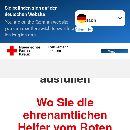
Sie befinden sich auf der
Sprache wechseln zu
deutschen Website
Suche
You are on the German website,
you can use the switch to switch to
Alles klar
the English one
Kreisverband
Menü
Eichstätt
Überschrift – Bitte
ausfüllen
Wo Sie die
ehrenamtlichen
Helfer vom Roten