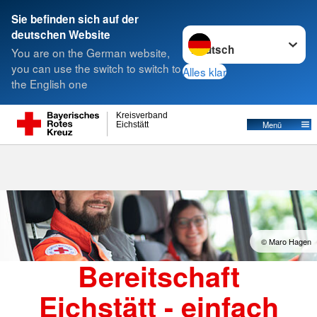
Sie befinden sich auf der
Sprache wechseln zu
deutschen Website
Suche
You are on the German website,
you can use the switch to switch to
Alles klar
the English one
Kreisverband
Menü
Eichstätt
© Maro Hagen
Bereitschaft
Eichstätt - einfach