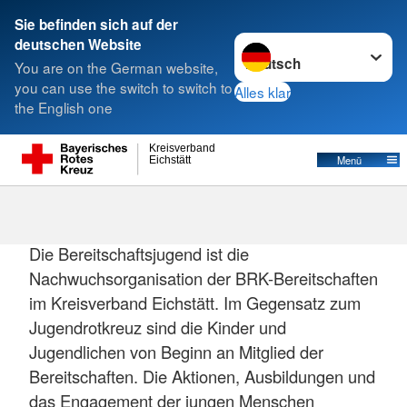
Sie befinden sich auf der
Sprache wechseln zu
deutschen Website
Suche
You are on the German website,
you can use the switch to switch to
Alles klar
the English one
Kreisverband
Menü
Eichstätt
Bereitschaftsjugend Beilngries
Die Bereitschaftsjugend ist die
Nachwuchsorganisation der BRK-Bereitschaften
im Kreisverband Eichstätt. Im Gegensatz zum
Jugendrotkreuz sind die Kinder und
Jugendlichen von Beginn an Mitglied der
Bereitschaften. Die Aktionen, Ausbildungen und
das Engagement der jungen Menschen