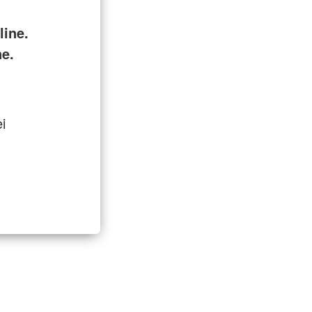
line.
ne.
ei