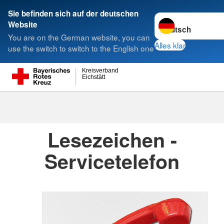
Sie befinden sich auf der deutschen
Sprache wechseln 
Website
Suche
You are on the German website, you can
Alles klar
use the switch to switch to the English one
Kreisverband
Kreisverbände
Eichstätt
Kreisverbände
Lesezeichen -
Servicetelefon