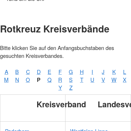
Rotkreuz Kreisverbände
Bitte klicken Sie auf den Anfangsbuchstaben des
Foto:
A.
gesuchten Kreisverbandes.
Zelck
/
DRKS
A
B
C
D
E
F
G
H
I
J
K
L
Foto:
M
N
O
P
Q
R
S
T
U
V
W
X
A.
Zelck
Y
Z
/
DRKS
Kreisverband
Landesv