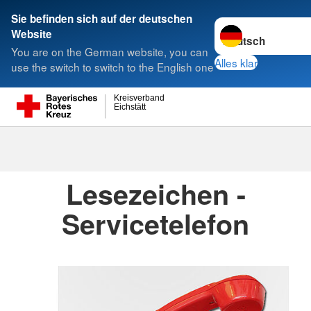
Sie befinden sich auf der deutschen
Sprache wechseln 
Website
Suche
You are on the German website, you can
Alles klar
use the switch to switch to the English one
Kreisverband
Kreisverbände
Eichstätt
Kreisverbände
Lesezeichen -
Servicetelefon