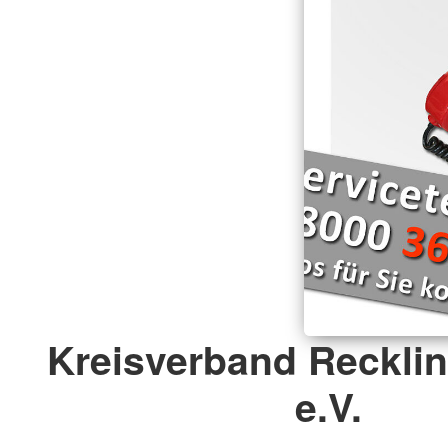
Hilfsmittelverleih
Wellheim "Schutterwichtel"
Entlastende Hilfen f
Kreisverband Reckli
e.V.