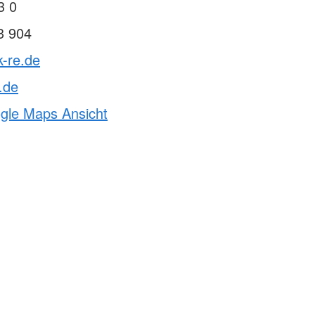
3 0
3 904
k-re.de
.de
ogle Maps Ansicht