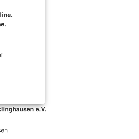
line.
ne.
ei
linghausen e.V.
sen