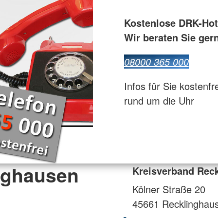
Bevölkerungsschutz und Rettung
ür Pflegende
Kostenlose DRK-Hot
Flugdienst
Wir beraten Sie ger
08000 365 000
Infos für Sie kostenfr
rund um die Uhr
nghausen
Kreisverband Reck
Kölner Straße 20
45661
Recklinghau